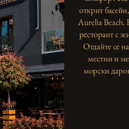
открит басейн
Aurelia Beach.
ресторант с ж
Отдайте се н
местни и м
морски даров