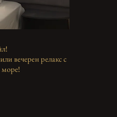
!
йл!
или вечерен релакс с
о море!