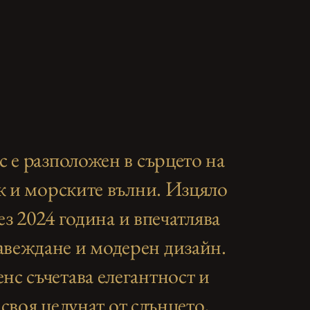
 e разположен в сърцето на
к и морските вълни. Изцяло
з 2024 година и впечатлява
авеждане и модерен дизайн.
нс съчетава елегантност и
своя целунат от слънцето,