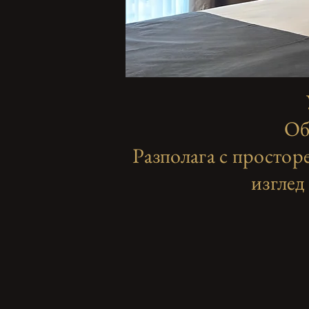
Об
Разполага с простор
изглед