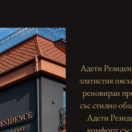
Адети Резиденс
златистия пясъ
реновиран пре
със стилно обз
Адети Резиде
комфорт със 