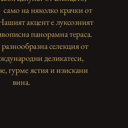
, само на няколко крачки от
 Нашият акцент е луксозният
ивописна панорамна тераса.
а разнообразна селекция от
еждународни деликатеси,
е, гурме ястия и изискани
вина.