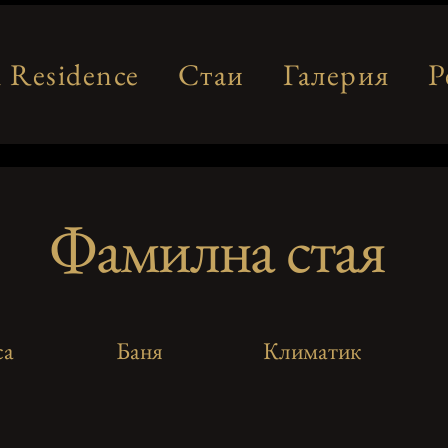
i Residence
Стаи
Галерия
Р
Фамилна стая
са
Баня
Климатик